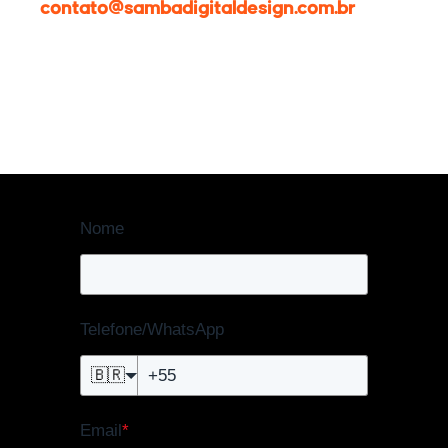
contato@sambadigitaldesign.com.br
Nome
Telefone/WhatsApp
🇧🇷
Email
*