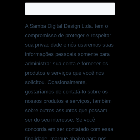
A Samba Digital Design Ltda. tem o
compromisso de proteger e respeitar
sua privacidade e nós usaremos suas
informações pessoais somente para
administrar sua conta e fornecer os
produtos e serviços que você nos
solicitou. Ocasionalmente,
gostaríamos de contatá-lo sobre os
nossos produtos e serviços, também
sobre outros assuntos que possam
ser do seu interesse. Se você
concorda em ser contatado com essa
finalidade, marque abaixo para nos